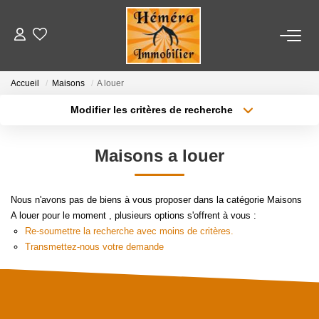
LOCATIONS
Accueil
Maisons
A louer
Modifier les critères de recherche
VENTES
Localisation
Type de bien
Localisation
Appartement
Maisons a louer
ESTIMATION
Surface min
Budget max
NOTRE AGENCE
Nous n'avons pas de biens à vous proposer dans la catégorie Maisons
Plus de critères
Créer une alerte
A louer pour le moment , plusieurs options s'offrent à vous :
Re-soumettre la recherche avec moins de critères.
Nos Partenaires
Transmettez-nous votre demande
CONTACT