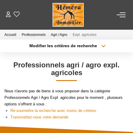
LOCATIONS
Accueil
Professionnels
Agri / Agro
Expl. agricoles
Modifier les critères de recherche
VENTES
Localisation
Type de bien
Localisation
Appartement
Professionnels agri / agro expl.
ESTIMATION
Surface min
Budget max
agricoles
NOTRE AGENCE
Plus de critères
Créer une alerte
Nous n'avons pas de biens à vous proposer dans la catégorie
Nos Partenaires
Professionnels Agri / Agro Expl. agricoles pour le moment , plusieurs
options s'offrent à vous :
Re-soumettre la recherche avec moins de critères.
Transmettez-nous votre demande
CONTACT