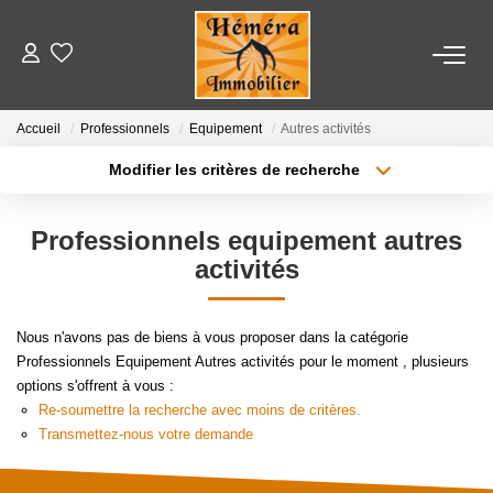
LOCATIONS
Accueil
Professionnels
Equipement
Autres activités
Modifier les critères de recherche
VENTES
Localisation
Type de bien
Localisation
Appartement
Professionnels equipement autres
ESTIMATION
Surface min
Budget max
activités
NOTRE AGENCE
Plus de critères
Créer une alerte
Nous n'avons pas de biens à vous proposer dans la catégorie
Nos Partenaires
Professionnels Equipement Autres activités pour le moment , plusieurs
options s'offrent à vous :
Re-soumettre la recherche avec moins de critères.
Transmettez-nous votre demande
CONTACT