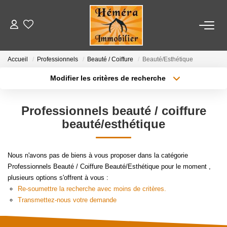
LOCATIONS
Accueil
Professionnels
Beauté / Coiffure
Beauté/Esthétique
Modifier les critères de recherche
VENTES
Localisation
Type de bien
Localisation
Appartement
Professionnels beauté / coiffure
ESTIMATION
Surface min
Budget max
beauté/esthétique
NOTRE AGENCE
Plus de critères
Créer une alerte
Nous n'avons pas de biens à vous proposer dans la catégorie
Nos Partenaires
Professionnels Beauté / Coiffure Beauté/Esthétique pour le moment ,
plusieurs options s'offrent à vous :
Re-soumettre la recherche avec moins de critères.
Transmettez-nous votre demande
CONTACT