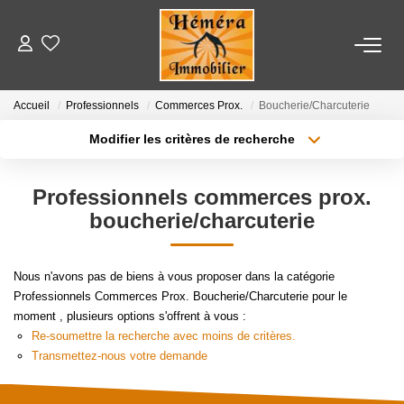
LOCATIONS
Accueil
Professionnels
Commerces Prox.
Boucherie/Charcuterie
Modifier les critères de recherche
VENTES
Localisation
Type de bien
Localisation
Appartement
Professionnels commerces prox.
ESTIMATION
Surface min
Budget max
boucherie/charcuterie
NOTRE AGENCE
Plus de critères
Créer une alerte
Nous n'avons pas de biens à vous proposer dans la catégorie
Nos Partenaires
Professionnels Commerces Prox. Boucherie/Charcuterie pour le
moment , plusieurs options s'offrent à vous :
Re-soumettre la recherche avec moins de critères.
Transmettez-nous votre demande
CONTACT