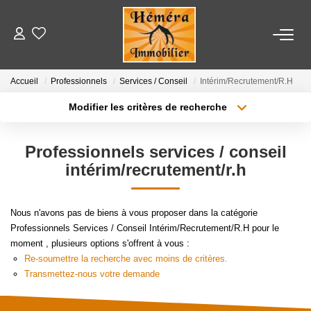
LOCATIONS
Accueil
Professionnels
Services / Conseil
Intérim/Recrutement/R.H
Modifier les critères de recherche
VENTES
Localisation
Type de bien
Localisation
Appartement
Professionnels services / conseil
ESTIMATION
Surface min
Budget max
intérim/recrutement/r.h
NOTRE AGENCE
Plus de critères
Créer une alerte
Nous n'avons pas de biens à vous proposer dans la catégorie
Nos Partenaires
Professionnels Services / Conseil Intérim/Recrutement/R.H pour le
moment , plusieurs options s'offrent à vous :
Re-soumettre la recherche avec moins de critères.
Transmettez-nous votre demande
CONTACT